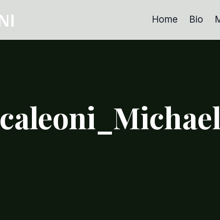
NI
Home
Bio
M
caleoni_Michae