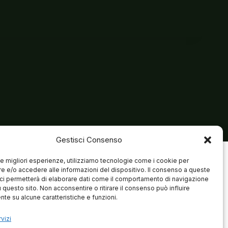
Gestisci Consenso
 le migliori esperienze, utilizziamo tecnologie come i cookie per
 e/o accedere alle informazioni del dispositivo. Il consenso a queste
ci permetterà di elaborare dati come il comportamento di navigazione
u questo sito. Non acconsentire o ritirare il consenso può influire
te su alcune caratteristiche e funzioni.
vizi