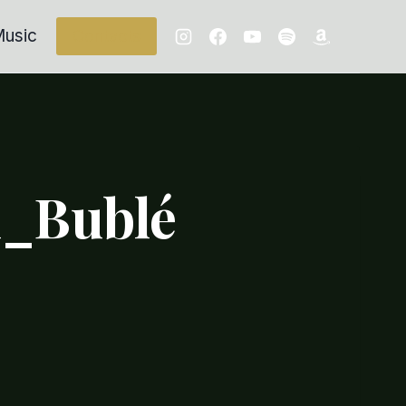
usic
Contacts
l_Bublé