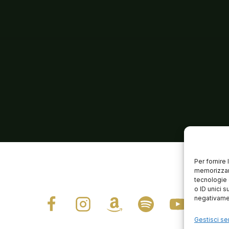
Per fornire
memorizzare
tecnologie 
o ID unici s
negativamen
Gestisci ser