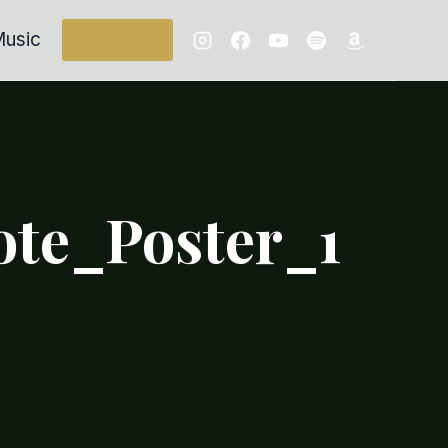
usic
Contacts
te_Poster_1