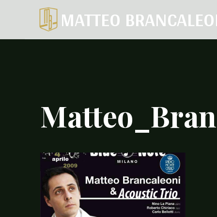
Salta
MATTEO BRANCALEO
al
contenuto
Matteo_Bran