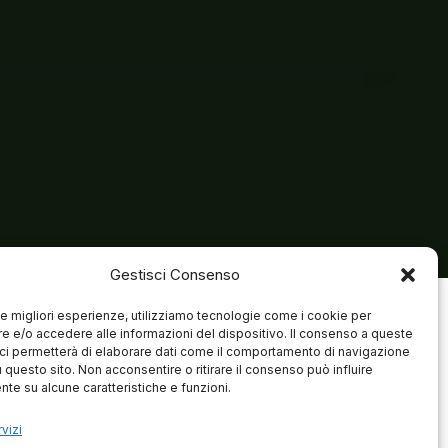
Gestisci Consenso
 le migliori esperienze, utilizziamo tecnologie come i cookie per
 e/o accedere alle informazioni del dispositivo. Il consenso a queste
ci permetterà di elaborare dati come il comportamento di navigazione
u questo sito. Non acconsentire o ritirare il consenso può influire
te su alcune caratteristiche e funzioni.
vizi