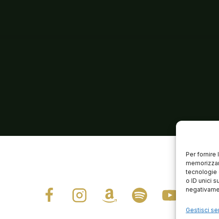
Per fornire
memorizzare
tecnologie 
o ID unici s
negativamen
Gestisci ser