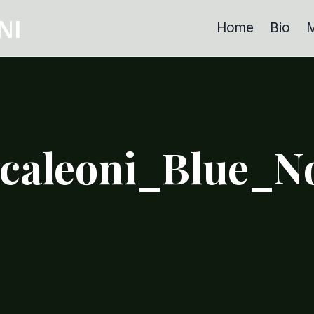
NI
Home
Bio
M
caleoni_Blue_No