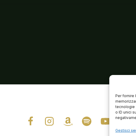
Per fornire
memorizzare
tecnologie 
o ID unici s
negativamen
Gestisci ser