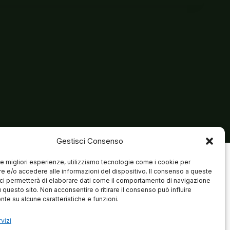
Gestisci Consenso
 le migliori esperienze, utilizziamo tecnologie come i cookie per
 e/o accedere alle informazioni del dispositivo. Il consenso a queste
ci permetterà di elaborare dati come il comportamento di navigazione
u questo sito. Non acconsentire o ritirare il consenso può influire
te su alcune caratteristiche e funzioni.
vizi