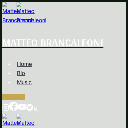
Salta
al
contenuto
MATTEO BRANCALEONI
Home
Bio
Music
Contacts