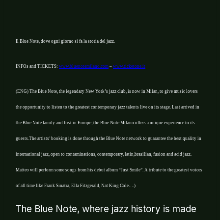
Il Blue Note, dove ogni giorno si fa la storia del jazz.
INFOs and TICKETS:
www.bluenotemilano.com
–
www.ticketone.it
(ENG) The Blue Note, the legendary New York’s jazz club, is now in Milan, to give music lovers
the opportunity to listen to the greatest contemporary jazz talents live on its stage.
Last arrived in
the Blue Note family and first in Europe, the Blue Note Milano offers a unique experience to its
guests.
The artists’ booking is done through the Blue Note network to guarantee the best quality in
international jazz, open to contaminations, contemporary, latin,brasilian, fusion and acid jazz.
Matteo will perform some songs from his debut album “Just Smile”. A tribute to the greatest voices
of all time like Frank Sinatra, Ella Fitzgerald, Nat King Cole….)
The Blue Note, where jazz history is made