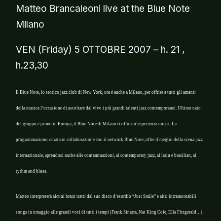
Matteo Brancaleoni live at the Blue Note
Milano
VEN (Friday) 5 OTTOBRE 2007 – h. 21 ,
h.23,30
Il Blue Note, lo storico jazz club di New York, ora è anche a Milano, per offrire a tutti gli amanti
della musica l’occasione di ascoltare dal vivo i più grandi talenti jazz contemporanei. Ultimo nato
del gruppo e primo in Europa, il Blue Note di Milano ti offre un’esperienza unica. La
programmazione, curata in collaborazione con il network Blue Note, offre il meglio della scena jazz
internazionale, aprendosi anche alle contaminazioni, al contemporary jazz, al latin e brasilian, al
rythm and blues.
Matteo interpreterà alcuni brani tratti dal suo disco d’esordio “Just Smile” e altri intramontabili
songs in omaggio alle grandi voci di tutti i tempi (Frank Sinatra, Nat King Cole, Ella Fitzgerald…)