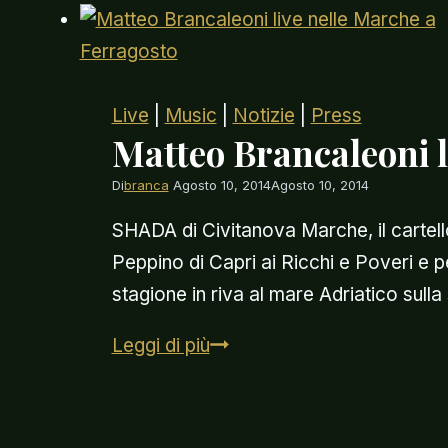
Live
|
Music
|
Notizie
|
Press
Matteo Brancaleoni l
Di
branca
Agosto 10, 2014
Agosto 10, 2014
SHADA di Civitanova Marche, il cartell
Peppino di Capri ai Ricchi e Poveri e
stagione in riva al mare Adriatico sull
Matteo
Leggi di più
Brancaleoni
live
nelle