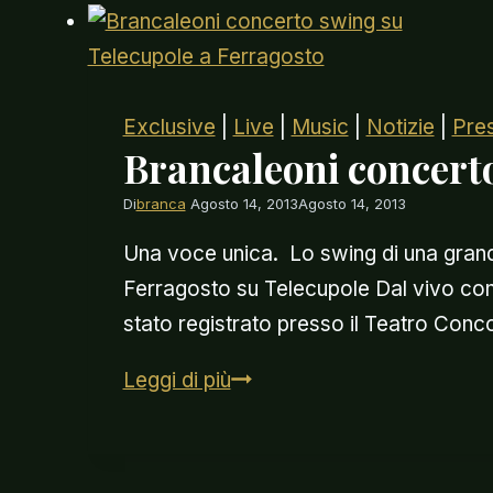
Exclusive
|
Live
|
Music
|
Notizie
|
Pre
Brancaleoni concert
Di
branca
Agosto 14, 2013
Agosto 14, 2013
Una voce unica. Lo swing di una grande
Ferragosto su Telecupole Dal vivo con u
stato registrato presso il Teatro Conc
Brancaleoni
Leggi di più
concerto
swing
su