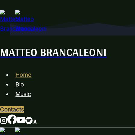
Salta
al
contenuto
MATTEO BRANCALEONI
Home
Bio
Music
Contacts