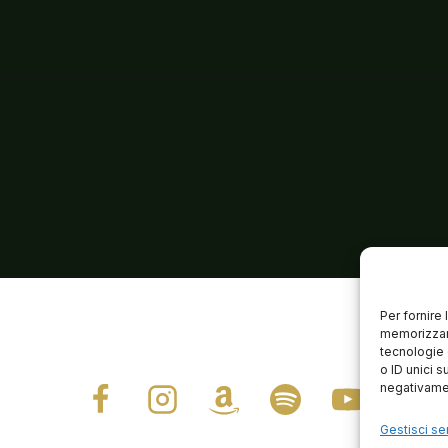
Per fornire
memorizzare
tecnologie 
o ID unici s
negativamen
Gestisci ser