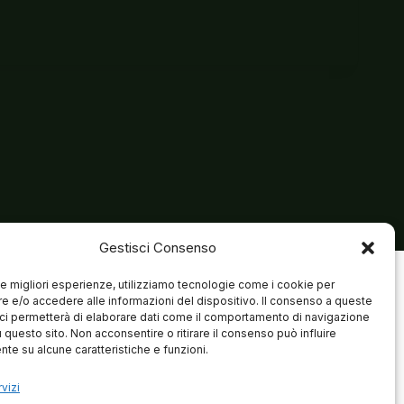
Gestisci Consenso
 le migliori esperienze, utilizziamo tecnologie come i cookie per
 e/o accedere alle informazioni del dispositivo. Il consenso a queste
ci permetterà di elaborare dati come il comportamento di navigazione
u questo sito. Non acconsentire o ritirare il consenso può influire
te su alcune caratteristiche e funzioni.
vizi