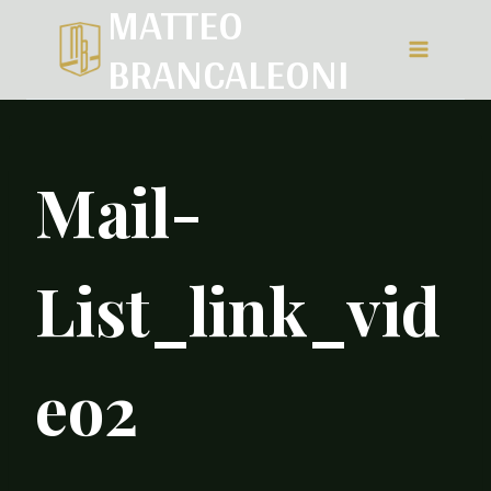
MATTEO
Salta
BRANCALEONI
al
contenuto
Mail-
List_link_vid
eo2