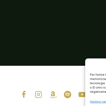
Per fornire
memorizzare
tecnologie 
o ID unici s
negativamen
Gestisci ser