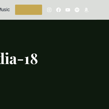
usic
Contacts
ia-18