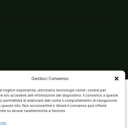
Gestisci Consenso
 le migliori esperienze, utilizziamo tecnologie come i cookie per
 e/o accedere alle informazioni del dispositivo. Il consenso a queste
ci permetterà di elaborare dati come il comportamento di navigazione
u questo sito. Non acconsentire o ritirare il consenso può influire
te su alcune caratteristiche e funzioni.
vizi