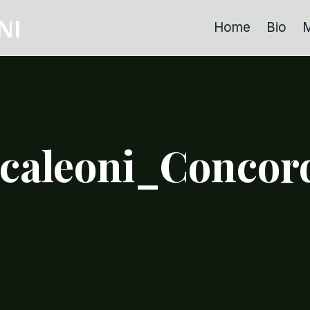
NI
Home
Bio
M
caleoni_Concord