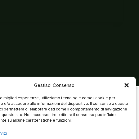
Gestisci Consenso
 le migliori esperienze, utilizziamo tecnologie come i cookie per
 e/o accedere alle informazioni del dispositivo. Il consenso a queste
ci permetterà di elaborare dati come il comportamento di navigazione
u questo sito. Non acconsentire o ritirare il consenso può influire
te su alcune caratteristiche e funzioni.
vizi