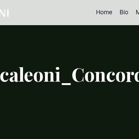
NI
Home
Bio
M
caleoni_Concord