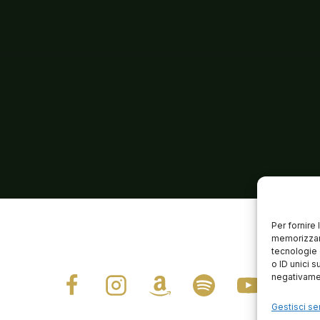
Per fornire
memorizzare
tecnologie 
o ID unici s
negativamen
Gestisci ser