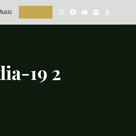
usic
Contacts
ia-19 2