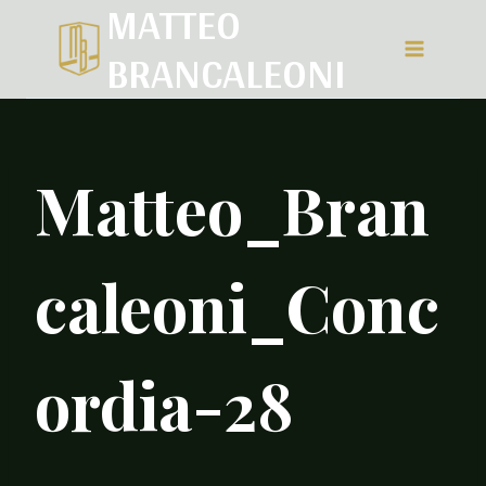
MATTEO
Salta
BRANCALEONI
al
contenuto
Matteo_Bran
caleoni_Conc
ordia-28