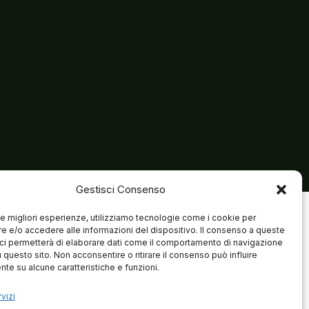
Gestisci Consenso
 le migliori esperienze, utilizziamo tecnologie come i cookie per
 e/o accedere alle informazioni del dispositivo. Il consenso a queste
ci permetterà di elaborare dati come il comportamento di navigazione
u questo sito. Non acconsentire o ritirare il consenso può influire
te su alcune caratteristiche e funzioni.
vizi