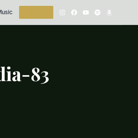
usic
Contacts
dia-83