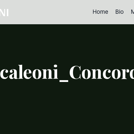
NI
Home
Bio
M
caleoni_Concor