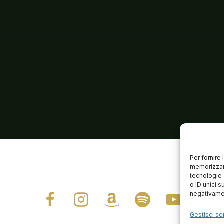
Per fornire
memorizzare
tecnologie 
o ID unici s
negativamen
Gestisci ser