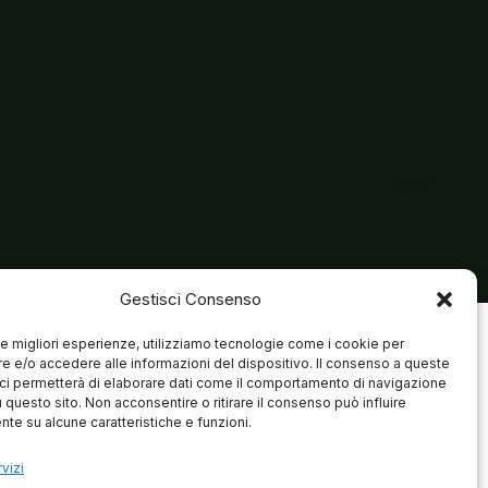
Gestisci Consenso
 le migliori esperienze, utilizziamo tecnologie come i cookie per
 e/o accedere alle informazioni del dispositivo. Il consenso a queste
ci permetterà di elaborare dati come il comportamento di navigazione
u questo sito. Non acconsentire o ritirare il consenso può influire
te su alcune caratteristiche e funzioni.
vizi