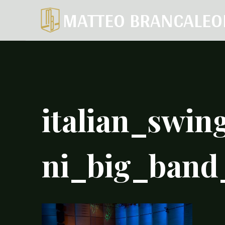
Salta
MATTEO BRANCALEO
al
contenuto
italian_swi
ni_big_band