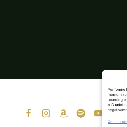
Per fornire
memorizzare
tecnologie 
o ID unici s
negativamen
Gestisci ser