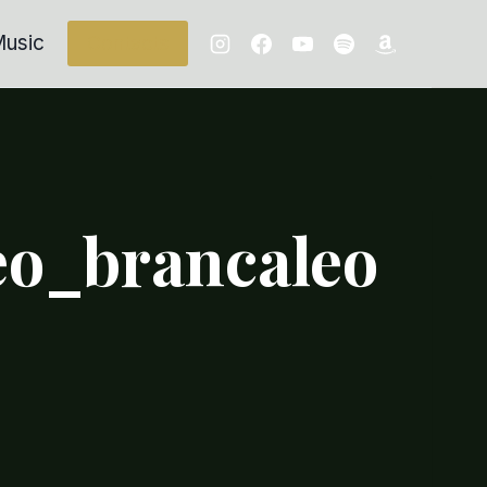
usic
Contacts
eo_brancaleo