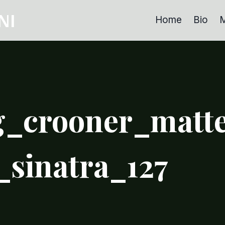
NI
Home
Bio
M
ng_crooner_matt
_sinatra_127