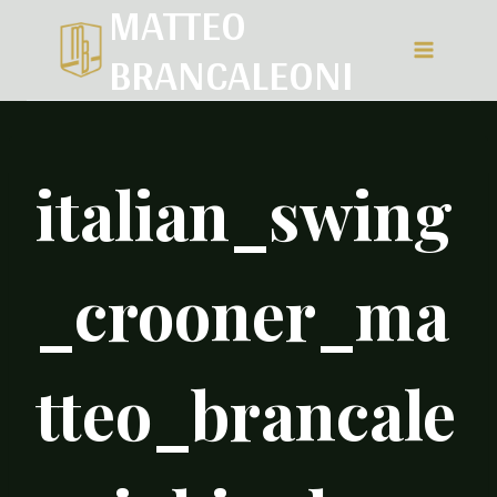
MATTEO
Salta
BRANCALEONI
al
contenuto
italian_swing
_crooner_ma
tteo_brancale