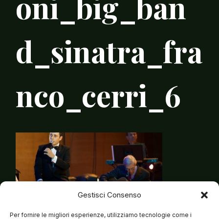
oni_big_ban
d_sinatra_fra
nco_cerri_6
Gestisci Consenso
Per fornire le migliori esperienze, utilizziamo tecnologie come i