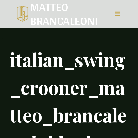
MATTEO
Salta
BRANCALEONI
al
contenuto
italian_swing
_crooner_ma
tteo_brancale