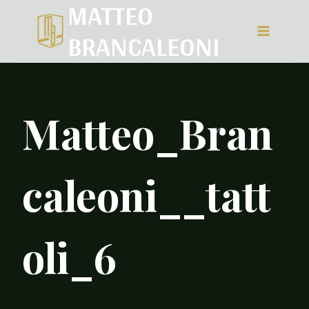
MATTEO
Salta
BRANCALEONI
al
contenuto
Matteo_Bran
caleoni__tatt
oli_6