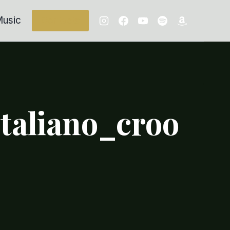
usic
Contacts
taliano_croo