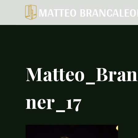
Salta
MATTEO BRANCALEO
al
contenuto
Matteo_Bran
ner_17