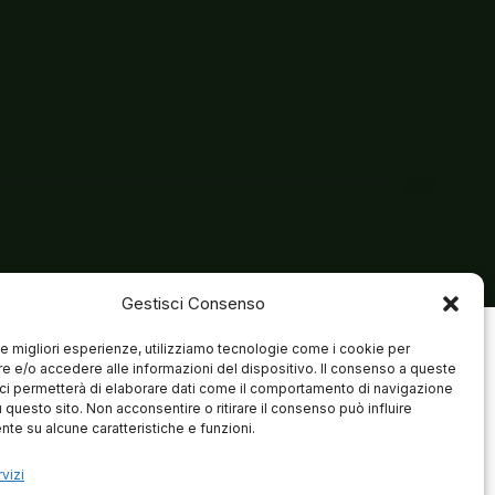
Gestisci Consenso
 le migliori esperienze, utilizziamo tecnologie come i cookie per
 e/o accedere alle informazioni del dispositivo. Il consenso a queste
ci permetterà di elaborare dati come il comportamento di navigazione
u questo sito. Non acconsentire o ritirare il consenso può influire
te su alcune caratteristiche e funzioni.
vizi