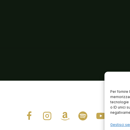
Per fornire
memorizzare
tecnologie 
o ID unici s
negativamen
Gestisci ser