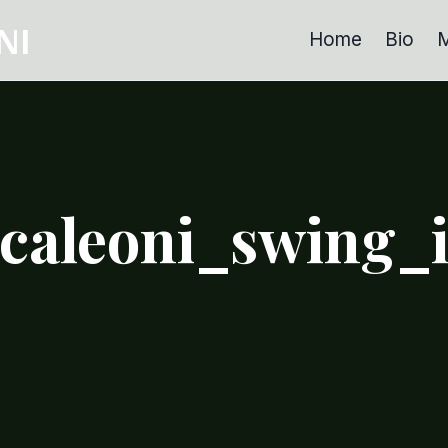
NI
Home
Bio
M
caleoni_swing_i