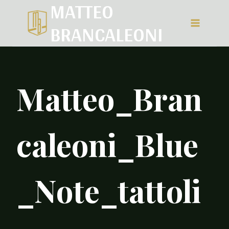
MATTEO
Salta
BRANCALEONI
al
contenuto
Matteo_Bran
caleoni_Blue
_Note_tattoli