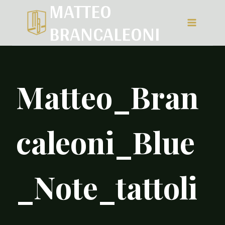
MATTEO
Salta
BRANCALEONI
al
contenuto
Matteo_Bran
caleoni_Blue
_Note_tattoli