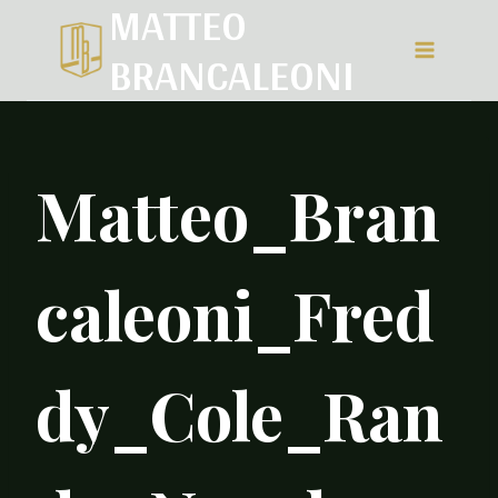
MATTEO
Salta
BRANCALEONI
al
contenuto
Matteo_Bran
caleoni_Fred
dy_Cole_Ran