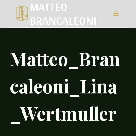
MATTEO
Salta
BRANCALEONI
al
contenuto
Matteo_Bran
caleoni_Lina
_Wertmuller