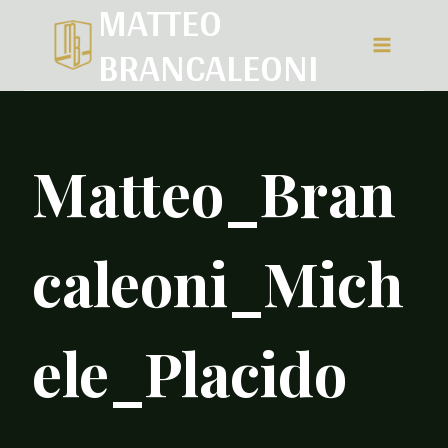
MATTEO
Salta
BRANCALEONI
al
contenuto
Matteo_Bran
caleoni_Mich
ele_Placido