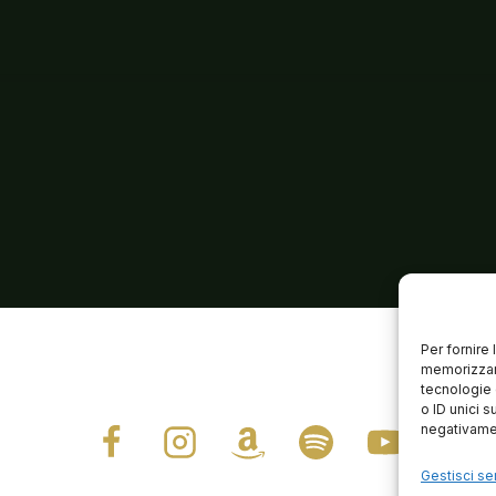
Per fornire
memorizzare
tecnologie 
o ID unici s
negativamen
Gestisci ser