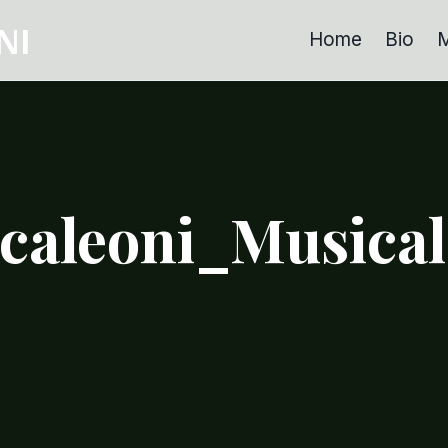
NI
Home
Bio
M
caleoni_Musica