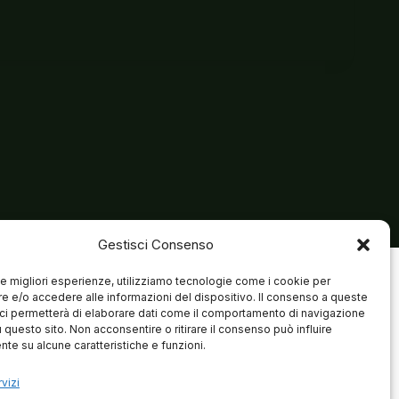
Gestisci Consenso
 le migliori esperienze, utilizziamo tecnologie come i cookie per
 e/o accedere alle informazioni del dispositivo. Il consenso a queste
ci permetterà di elaborare dati come il comportamento di navigazione
u questo sito. Non acconsentire o ritirare il consenso può influire
te su alcune caratteristiche e funzioni.
vizi