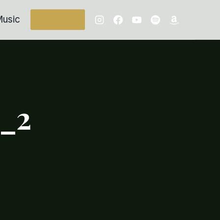
usic
Contacts
l_2