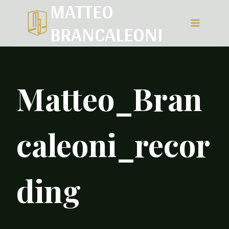
MATTEO
Salta
BRANCALEONI
al
contenuto
Matteo_Bran
caleoni_recor
ding