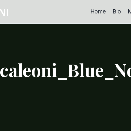
NI
Home
Bio
M
caleoni_Blue_N