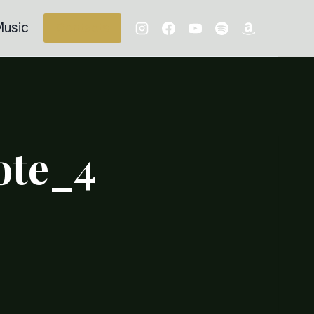
usic
Contacts
ote_4