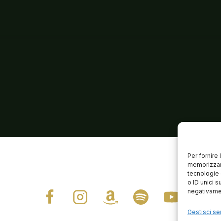
Per fornire
memorizzare
tecnologie 
o ID unici s
negativamen
Gestisci ser