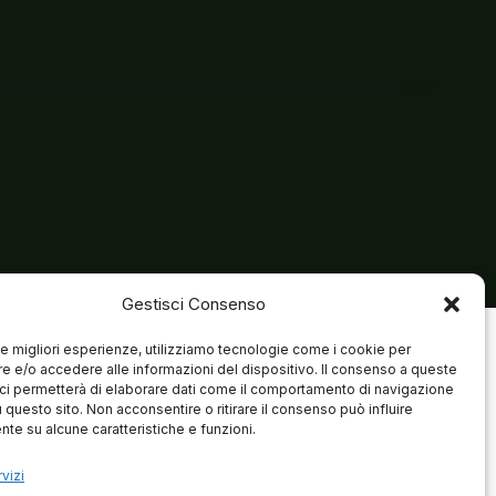
Gestisci Consenso
 le migliori esperienze, utilizziamo tecnologie come i cookie per
 e/o accedere alle informazioni del dispositivo. Il consenso a queste
ci permetterà di elaborare dati come il comportamento di navigazione
u questo sito. Non acconsentire o ritirare il consenso può influire
te su alcune caratteristiche e funzioni.
vizi