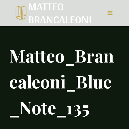
MATTEO
Salta
BRANCALEONI
al
contenuto
Matteo_Bran
caleoni_Blue
_Note_135