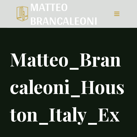
MATTEO
Salta
BRANCALEONI
al
contenuto
Matteo_Bran
caleoni_Hous
ton_Italy_Ex