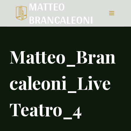
MATTEO
Salta
BRANCALEONI
al
contenuto
Matteo_Bran
caleoni_Live
Teatro_4