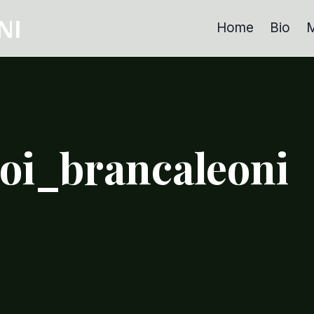
NI
Home
Bio
M
oi_brancaleoni