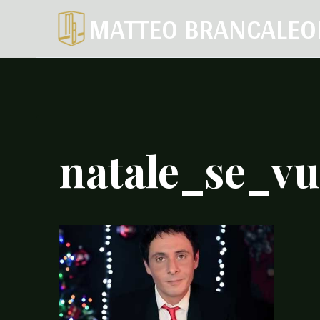
Salta
MATTEO BRANCALEO
al
contenuto
natale_se_vu