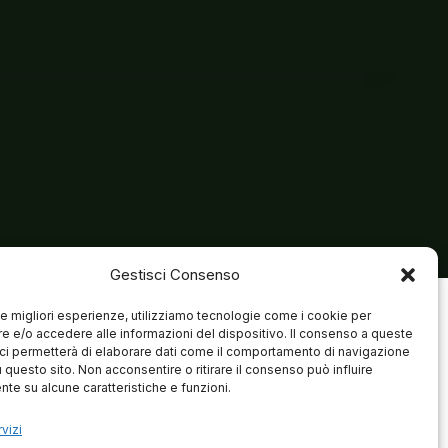
Gestisci Consenso
 le migliori esperienze, utilizziamo tecnologie come i cookie per
 e/o accedere alle informazioni del dispositivo. Il consenso a queste
ci permetterà di elaborare dati come il comportamento di navigazione
u questo sito. Non acconsentire o ritirare il consenso può influire
te su alcune caratteristiche e funzioni.
vizi