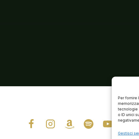
Per fornire
memorizzare
tecnologie 
o ID unici s
negativamen
Gestisci ser