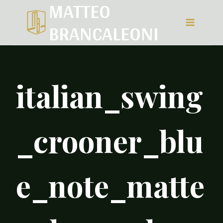
MATTEO
Salta
BRANCALEONI
al
contenuto
italian_swing
_crooner_blu
e_note_matte