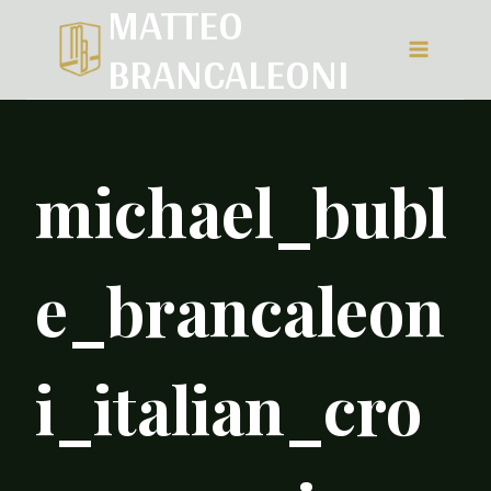
MATTEO
Salta
BRANCALEONI
al
contenuto
michael_bubl
e_brancaleon
i_italian_cro