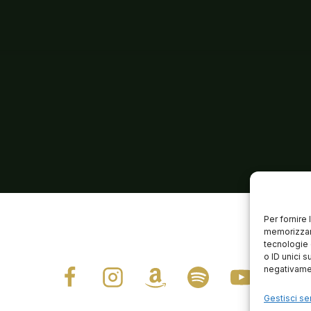
Per fornire
memorizzare
tecnologie 
o ID unici s
negativamen
Gestisci ser