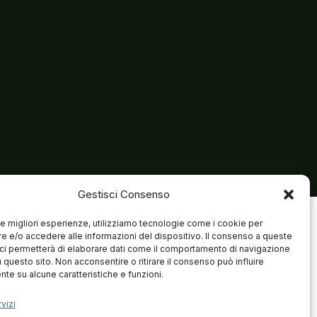
Gestisci Consenso
 le migliori esperienze, utilizziamo tecnologie come i cookie per
 e/o accedere alle informazioni del dispositivo. Il consenso a queste
ci permetterà di elaborare dati come il comportamento di navigazione
u questo sito. Non acconsentire o ritirare il consenso può influire
te su alcune caratteristiche e funzioni.
vizi