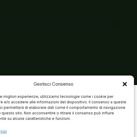
Gestisci Consenso
 le migliori esperienze, utilizziamo tecnologie come i cookie per
 e/o accedere alle informazioni del dispositivo. Il consenso a queste
ci permetterà di elaborare dati come il comportamento di navigazione
u questo sito. Non acconsentire o ritirare il consenso può influire
te su alcune caratteristiche e funzioni.
vizi