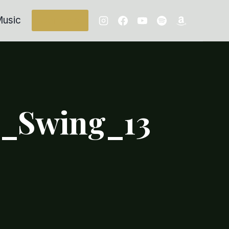
usic
Contacts
r_Swing_13