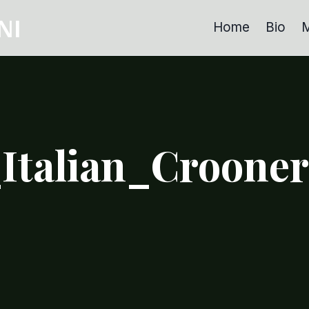
NI
Home
Bio
M
_Italian_Croone