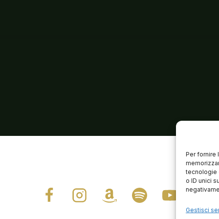
Per fornire
memorizzare
tecnologie 
o ID unici s
negativamen
Gestisci ser