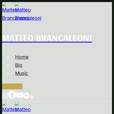
Salta
al
contenuto
MATTEO BRANCALEONI
Home
Bio
Music
Contacts