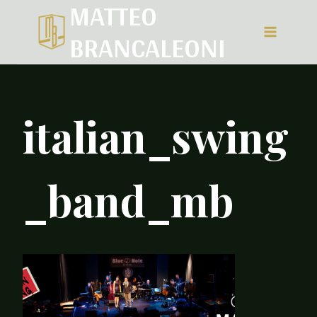
MATTEO
Salta
BRANCALEONI
al
contenuto
italian_swing
_band_mb