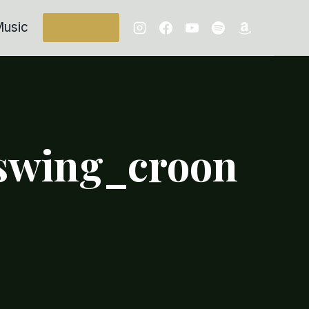
usic
Contacts
_swing_croon