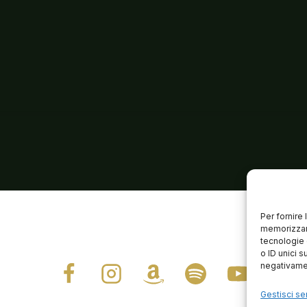
Per fornire
memorizzare
tecnologie 
o ID unici s
negativamen
Gestisci ser