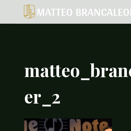
Salta
MATTEO BRANCALEO
al
contenuto
matteo_bran
er_2