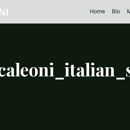
NI
Home
Bio
M
caleoni_italian