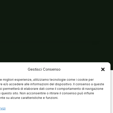
Gestisci Consenso
 le migliori esperienze, utilizziamo tecnologie come i cookie per
 e/o accedere alle informazioni del dispositivo. Il consenso a queste
ci permetterà di elaborare dati come il comportamento di navigazione
u questo sito. Non acconsentire o ritirare il consenso può influire
te su alcune caratteristiche e funzioni.
vizi