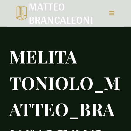
MATTEO
Salta
BRANCALEONI
al
contenuto
MELITA
TONIOLO_M
ATTEO_BRA