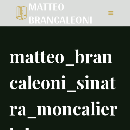
MATTEO
Salta
BRANCALEONI
al
contenuto
matteo_bran
caleoni_sinat
ra_moncalier