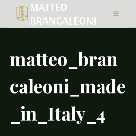
MATTEO
Salta
BRANCALEONI
al
contenuto
matteo_bran
caleoni_made
_in_Italy_4