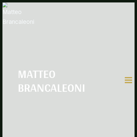
Salta
al
contenuto
MATTEO
BRANCALEONI