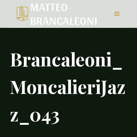
MATTEO
Salta
BRANCALEONI
al
contenuto
Brancaleoni_
MoncalieriJaz
z_043