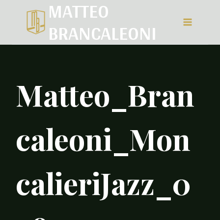
MATTEO
Salta
BRANCALEONI
al
contenuto
Matteo_Bran
caleoni_Mon
calieriJazz_0