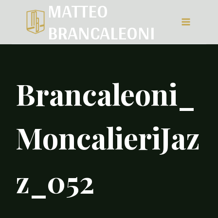
MATTEO
Salta
BRANCALEONI
al
contenuto
Brancaleoni_
MoncalieriJaz
z_052