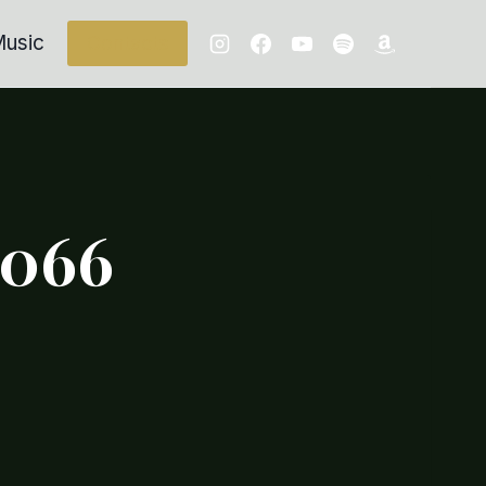
usic
Contacts
_066