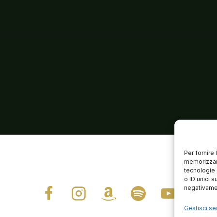
Per fornire
memorizzare
tecnologie 
o ID unici s
negativamen
Gestisci ser