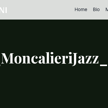
NI
Home
Bio
M
_MoncalieriJazz