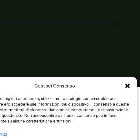
Gestisci Consenso
 le migliori esperienze, utilizziamo tecnologie come i cookie per
 e/o accedere alle informazioni del dispositivo. Il consenso a queste
ci permetterà di elaborare dati come il comportamento di navigazione
u questo sito. Non acconsentire o ritirare il consenso può influire
te su alcune caratteristiche e funzioni.
vizi