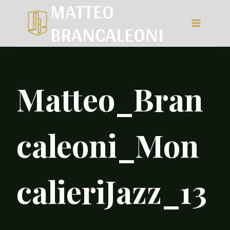
MATTEO
Salta
BRANCALEONI
al
contenuto
Matteo_Bran
caleoni_Mon
calieriJazz_13