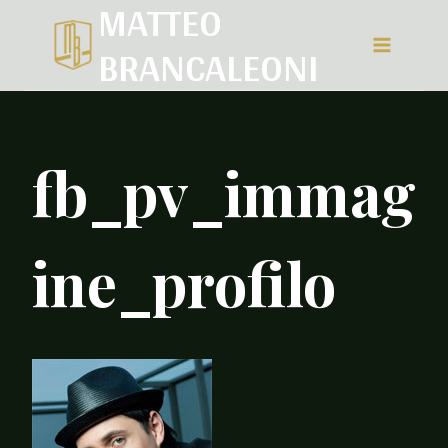
MATTEO
Salta
BRANCALEONI
al
contenuto
fb_pv_immag
ine_profilo