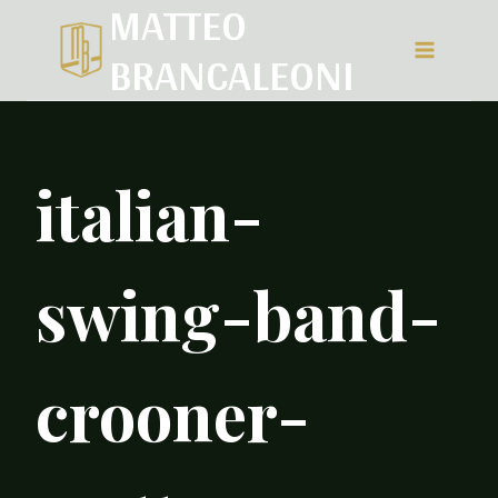
MATTEO
Salta
BRANCALEONI
al
contenuto
italian-
swing-band-
crooner-