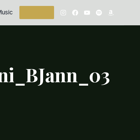
usic
Contacts
ni_BJann_03