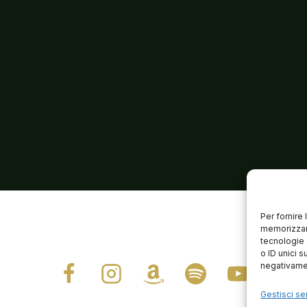
Per fornire
memorizzare
tecnologie 
o ID unici s
negativamen
Gestisci ser