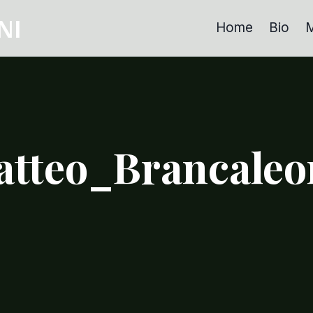
NI
Home
Bio
M
tteo_Brancaleo