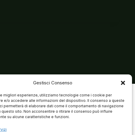
Gestisci Consenso
 le migliori esperienze, utilizziamo tecnologie come i cookie per
 e/o accedere alle informazioni del dispositivo. Il consenso a queste
ci permetterà di elaborare dati come il comportamento di navigazione
u questo sito. Non acconsentire o ritirare il consenso può influire
te su alcune caratteristiche e funzioni.
vizi