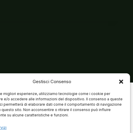
Gestisci Consenso
 le migliori esperienze, utilizziamo tecnologie come i cookie per
 e/o accedere alle informazioni del dispositivo. Il consenso a queste
ci permetterà di elaborare dati come il comportamento di navigazione
u questo sito. Non acconsentire o ritirare il consenso può influire
te su alcune caratteristiche e funzioni.
vizi