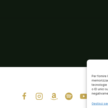
Per fornire
memorizzare
tecnologie 
o ID unici s
negativamen
Gestisci ser