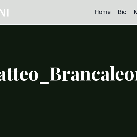
NI
Home
Bio
M
tteo_Brancaleo