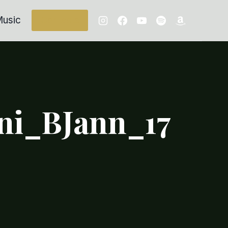
usic
Contacts
ni_BJann_17